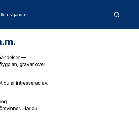
lemstjänster
m.m.
 händelser —
lygplan, gravar över
et du är intresserad av.
ing.
rsvinner. Har du