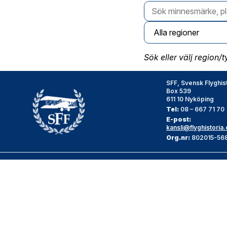
Sök eller välj region/
SFF, Svensk Flyghis
Box 539
611 10 Nyköping
Tel:
08 – 667 71 70
E-post:
kansli@flyghistoria.
Org.nr:
802015-56