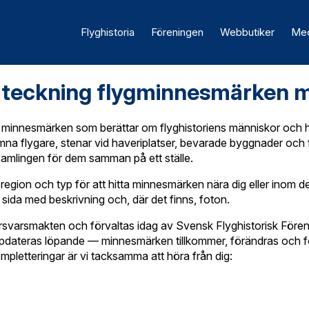
Flyghistoria
Föreningen
Webbutiker
Med
teckning flygminnesmärken 
s minnesmärken som berättar om flyghistoriens människor och
 flygare, stenar vid haveriplatser, bevarade byggnader och f
 samlingen för dem samman på ett ställe.
 på region och typ för att hitta minnesmärken nära dig eller inom d
 sida med beskrivning och, där det finns, foton.
rsvarsmakten och förvaltas idag av Svensk Flyghistorisk Fören
dateras löpande — minnesmärken tillkommer, förändras och fö
kompletteringar är vi tacksamma att höra från dig: