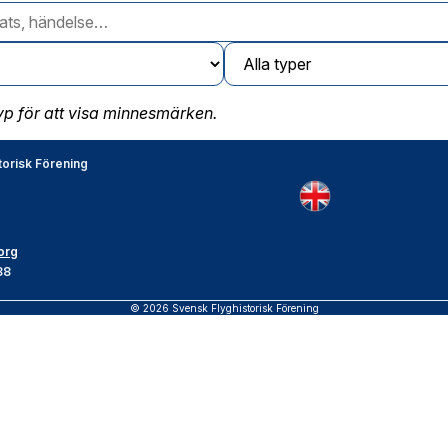
typ för att visa minnesmärken.
torisk Förening
org
88
© 2026 Svensk Flyghistorisk Förening