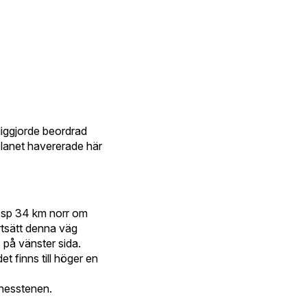
iggjorde beordrad
lanet havererade här
esp 34 km norr om
rtsätt denna väg
 på vänster sida.
t finns till höger en
nnesstenen.