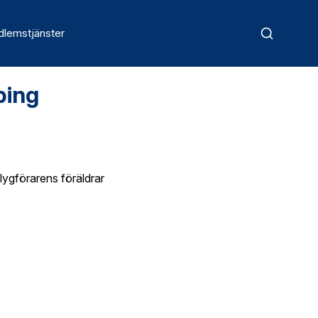
lemstjänster
ping
ygförarens föräldrar