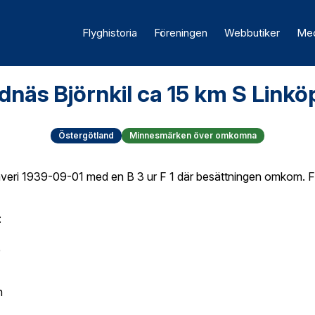
Flyghistoria
Föreningen
Webbutiker
Med
dnäs Björnkil ca 15 km S Linkö
Östergötland
Minnesmärken över omkomna
averi 1939-09-01 med en B 3 ur F 1 där besättningen omkom. Fl
:
e
n