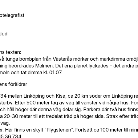
otelegrafist
död
ns texten:
vå tunga bombplan från Västerås mörker och markdimma omöjl
ning beordrades Malmen. Det ena planet lyckades – det andra p
 moln och tät dimma kl. 01.07.
ens föräldrar
34 mellan Linköping och Kisa, ca 20 km söder om Linköping r
erby. Efter 900 meter tag av väg till vänster vid några hus. Fo
ch håll höger där denna väg delar sig. Parkera där två hus finns
0-30 meter till ett tredelat träd på höger sida. Strax efter träde
väg.
r. Här finns en skylt “Flygstenen”. Fortsätt ca 100 meter till mi
E15 36,734