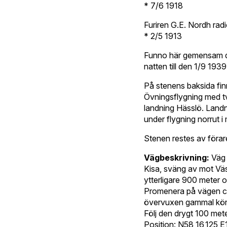
* 7/6 1918
Furiren G.E. Nordh radi
* 2/5 1913
Funno här gemensam 
natten till den 1/9 1939
På stenens baksida fin
Övningsflygning med t
landning Hässlö. Land
under flygning norrut i
Stenen restes av förar
Vägbeskrivning:
Väg 
Kisa, sväng av mot Väst
ytterligare 900 meter o
Promenera på vägen ca 2
övervuxen gammal kör
Följ den drygt 100 mete
Position: N58 16,125 