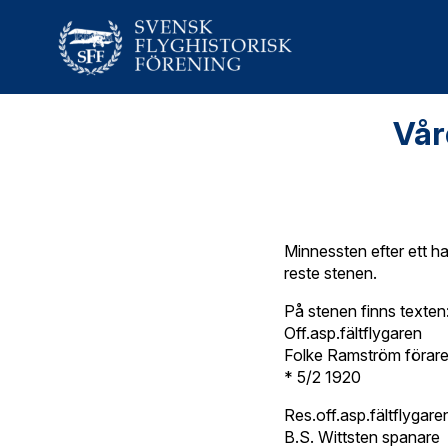
Vår
Minnessten efter ett h
reste stenen.
På stenen finns texten
Off.asp.fältflygaren
Folke Ramström förar
* 5/2 1920
Res.off.asp.fältflygare
B.S. Wittsten spanare