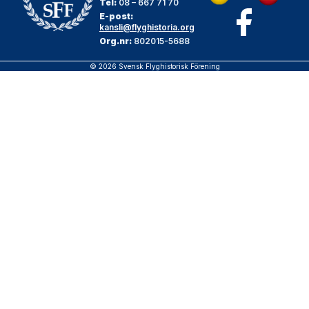
Tel:
08 – 667 71 70
E-post:
kansli@flyghistoria.org
Org.nr:
802015-5688
© 2026 Svensk Flyghistorisk Förening