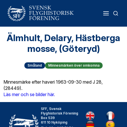
Älmhult, Delary, Hästberga
mosse, (Göteryd)
Småland
Minnesmärken över omkomna
Minnesmärke efter haveri 1963-09-30 med J 28,
(28449).
Läs mer och se bilder här.
SFF, Svensk
Flyghistorisk Förening
Box 539
611 10 Nyköping