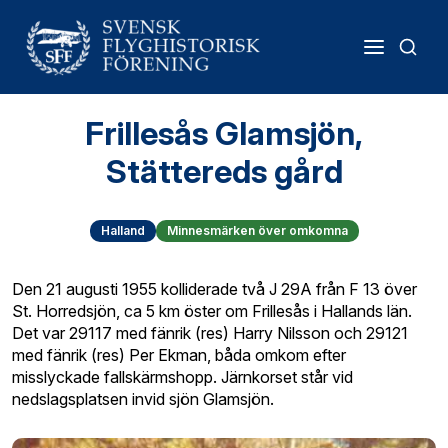
Frillesås Glamsjön,
Stättereds gård
Halland
Minnesmärken över omkomna
Den 21 augusti 1955 kolliderade två J 29A från F 13 över
St. Horredsjön, ca 5 km öster om Frillesås i Hallands län.
Det var 29117 med fänrik (res) Harry Nilsson och 29121
med fänrik (res) Per Ekman, båda omkom efter
misslyckade fallskärmshopp. Järnkorset står vid
nedslagsplatsen invid sjön Glamsjön.