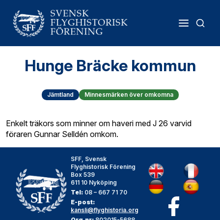
Hunge Bräcke kommun
Jämtland
Minnesmärken över omkomna
Enkelt träkors som minner om haveri med J 26 varvid
föraren Gunnar Selldén omkom.
SFF, Svensk
Flyghistorisk Förening
Box 539
611 10 Nyköping
Tel:
08 – 667 71 70
E-post:
kansli@flyghistoria.org
Org.nr:
802015-5688