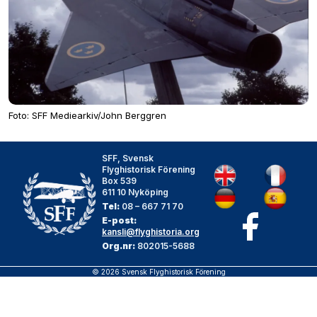
Foto: SFF Mediearkiv/John Berggren
SFF, Svensk
Flyghistorisk Förening
Box 539
611 10 Nyköping
Tel:
08 – 667 71 70
E-post:
kansli@flyghistoria.org
Org.nr:
802015-5688
© 2026 Svensk Flyghistorisk Förening