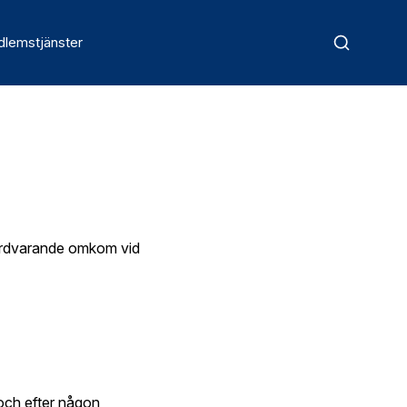
lemstjänster
ordvarande omkom vid
 och efter någon