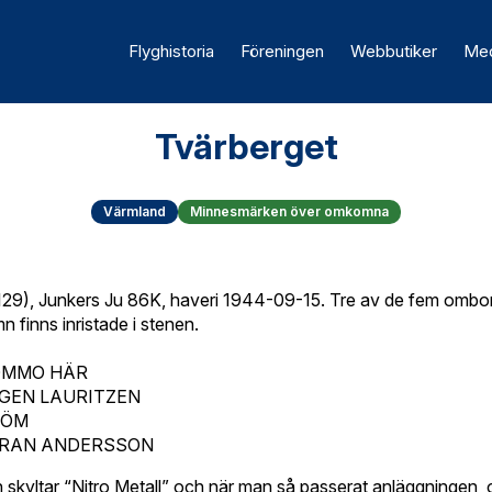
Flyghistoria
Föreningen
Webbutiker
Med
Tvärberget
Värmland
Minnesmärken över omkomna
129), Junkers Ju 86K, haveri 1944-09-15. Tre av de fem omb
 finns inristade i stenen.
KOMMO HÄR
GEN LAURITZEN
RÖM
ÖRAN ANDERSSON
n skyltar “Nitro Metall” och när man så passerat anläggningen