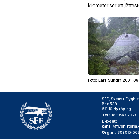
kilometer ser ett jätte
Foto: Lars Sundin 2001-08
SFF, Svensk Flyghis
Box 539
611 10 Nyköping
Tel:
08 – 667 71 70
E-post:
kansli@flyghistoria.
Org.nr:
802015-56