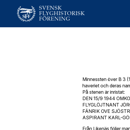
Minnessten över B 3 (
haveriet och deras namn
På stenen är inristat:
DEN 15/9 1944 OM
FLYGLÖJTNANT JÖR
FÄNRIK OVE SJÖST
ASPIRANT KARL-G
Från Likenäs följer ma