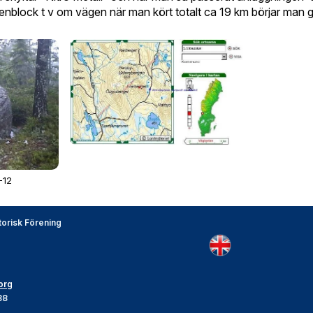
stenblock t v om vägen när man kört totalt ca 19 km börjar man g
-12
torisk Förening
org
88