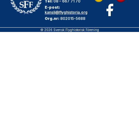
Tel:
08 – 667 71 70
E-post:
kansli@flyghistoria.org
Org.nr:
802015-5688
© 2026 Svensk Flyghistorisk Förening