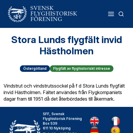
Stora Lunds flygfält invid
Hästholmen
Östergötland
Flygfält av flyghistoriskt intresse
Vindstrut och vindstrutssockel på f d Stora Lunds flygfält
invid Hästholmen. Fältet användes från Flygkompaniets
dagar fram till 1951 då det återbördades till åkermark.
SFF, Svensk
Flyghistorisk Förening
Box 539
611 10 Nyköping