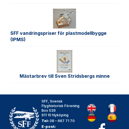
SFF vandringspriser för plastmodellbygge
(IPMS)
Mästarbrev till Sven Stridsbergs minne
SFF, Svensk
Flyghistorisk Förening
Box 539
611 10 Nyköping
Tel:
08 – 667 71 70
E-post: