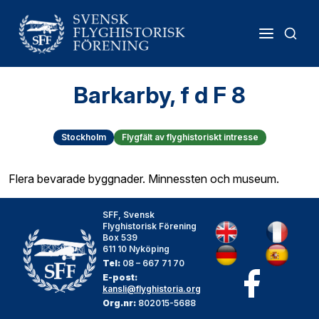
Barkarby, f d F 8
Stockholm
Flygfält av flyghistoriskt intresse
Flera bevarade byggnader. Minnessten och museum.
SFF, Svensk
Flyghistorisk Förening
Box 539
611 10 Nyköping
Tel:
08 – 667 71 70
E-post:
kansli@flyghistoria.org
Org.nr:
802015-5688