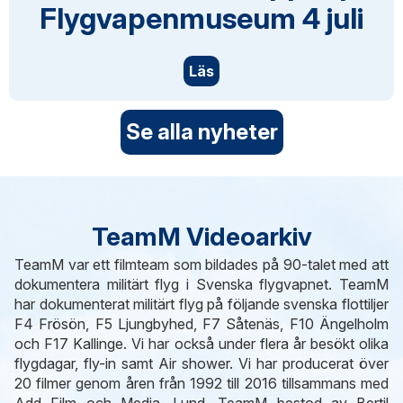
Flygvapenmuseum 4 juli
Läs
Se alla nyheter
TeamM Videoarkiv
TeamM var ett filmteam som bildades på 90-talet med att
dokumentera militärt flyg i Svenska flygvapnet. TeamM
har dokumenterat militärt flyg på följande svenska flottiljer
F4 Frösön, F5 Ljungbyhed, F7 Såtenäs, F10 Ängelholm
och F17 Kallinge. Vi har också under flera år besökt olika
flygdagar, fly-in samt Air shower. Vi har producerat över
20 filmer genom åren från 1992 till 2016 tillsammans med
Add Film och Media, Lund. TeamM bestod av Bertil