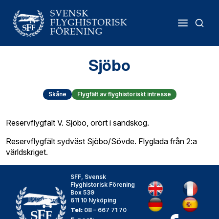
Sjöbo
Skåne
Flygfält av flyghistoriskt intresse
Reservflygfält V. Sjöbo, orört i sandskog.
Reservflygfält sydväst Sjöbo/Sövde. Flyglada från 2:a
världskriget.
SFF, Svensk
Flyghistorisk Förening
Box 539
611 10 Nyköping
Tel:
08 – 667 71 70