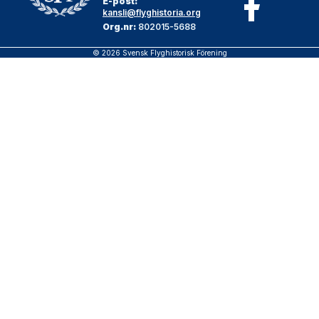
E-post:
kansli@flyghistoria.org
Org.nr:
802015-5688
© 2026 Svensk Flyghistorisk Förening