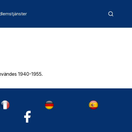
lemstjänster
 användes 1940-1955.