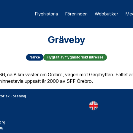
Flyghistoria
Föreningen
Webbutiker
Med
Gräveby
Närke
Flygfält av flyghistoriskt intresse
r 36, ca 8 km väster om Örebro, vägen mot Garphyttan. Fältet
minnestavla uppsatt år 2000 av SFF Örebro.
torisk Förening
org
88