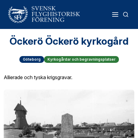
Öckerö Öckerö kyrkogård
Göteborg
Kyrkogårdar och begravningsplatser
Allierade och tyska krigsgravar.