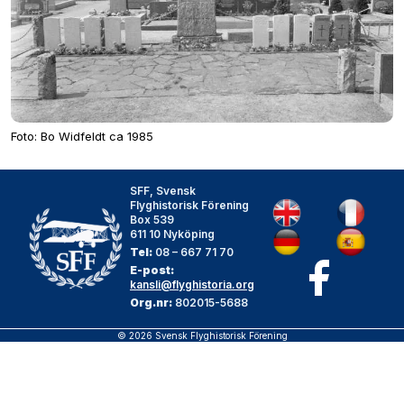
Foto: Bo Widfeldt ca 1985
SFF, Svensk
Flyghistorisk Förening
Box 539
611 10 Nyköping
Tel:
08 – 667 71 70
E-post:
kansli@flyghistoria.org
Org.nr:
802015-5688
© 2026 Svensk Flyghistorisk Förening