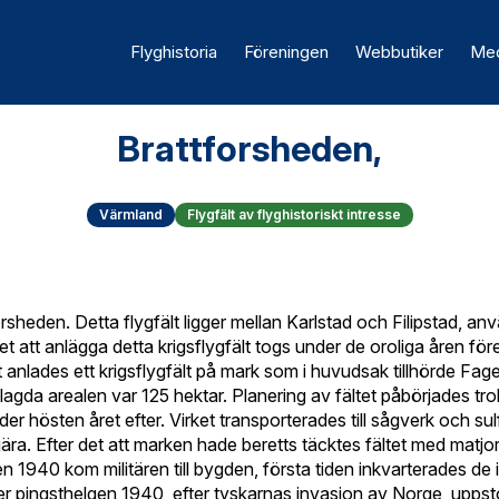
Flyghistoria
Föreningen
Webbutiker
Med
Brattforsheden,
Värmland
Flygfält av flyghistoriskt intresse
orsheden. Detta flygfält ligger mellan Karlstad och Filipstad, anv
et att anlägga detta krigsflygfält togs under de oroliga åren för
et anlades ett krigsflygfält på mark som i huvudsak tillhörde 
gda arealen var 125 hektar. Planering av fältet påbörjades tr
 hösten året efter. Virket transporterades till sågverk och sul
jära. Efter det att marken hade beretts täcktes fältet med mat
 1940 kom militären till bygden, första tiden inkvarterades de 
 pingsthelgen 1940, efter tyskarnas invasion av Norge, uppst