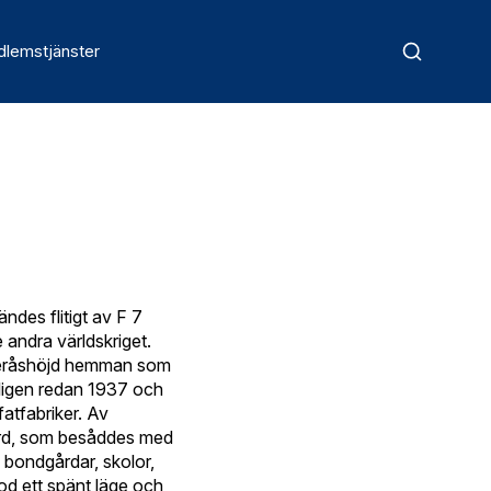
lemstjänster
ändes flitigt av F 7
e andra världskriget.
Fageråshöjd hemman som
oligen redan 1937 och
fatfabriker. Av
jord, som besåddes med
i bondgårdar, skolor,
od ett spänt läge och