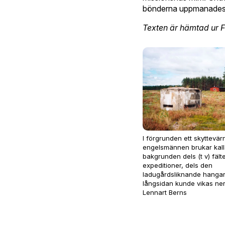
bönderna uppmanades at
Texten är hämtad ur Fl
I förgrunden ett skyttevä
engelsmännen brukar kalla 
bakgrunden dels (t v) fält
expeditioner, dels den
ladugårdsliknande hanga
långsidan kunde vikas ner.
Lennart Berns