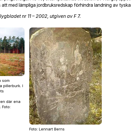
t med lämpliga jordbruksredskap förhindra landning av tyska f
ygbladet nr 11 – 2002, utgiven av F 7.
rn som
pillerburk. I
ets
ren där ena
 Foto:
Foto: Lennart Berns