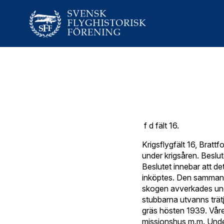
f d fält 16.
Krigsflygfält 16, Brattf
under krigsåren. Beslut
Beslutet innebar att d
inköptes. Den sammanla
skogen avverkades under
stubbarna utvanns trät
gräs hösten 1939. Våren
missionshus m.m. Under