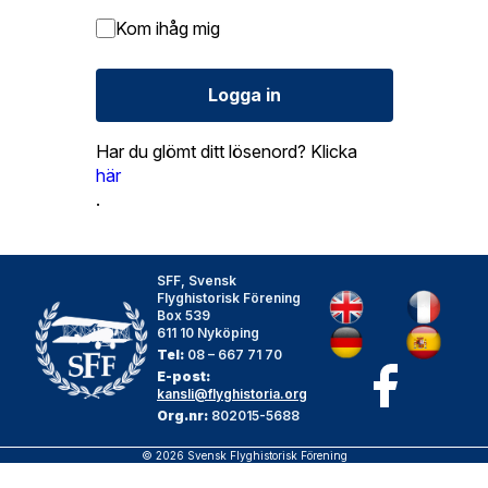
Kom ihåg mig
Logga in
Har du glömt ditt lösenord? Klicka
här
.
SFF, Svensk
Flyghistorisk Förening
Box 539
611 10 Nyköping
Tel:
08 – 667 71 70
E-post:
kansli@flyghistoria.org
Org.nr:
802015-5688
© 2026 Svensk Flyghistorisk Förening