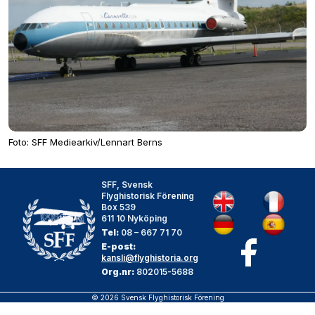
Foto: SFF Mediearkiv/Lennart Berns
SFF, Svensk
Flyghistorisk Förening
Box 539
611 10 Nyköping
Tel:
08 – 667 71 70
E-post:
kansli@flyghistoria.org
Org.nr:
802015-5688
© 2026 Svensk Flyghistorisk Förening