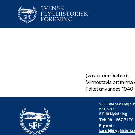
(väster om Örebro).
Minnestavla att minna 
Fältet användes 1940 
SFF, Svensk Flyghis
Box 539
611 10 Nyköping
Tel:
08 – 667 71 70
E-post:
kansli@flyghistoria.