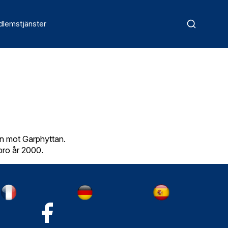
lemstjänster
en mot Garphyttan.
bro år 2000.