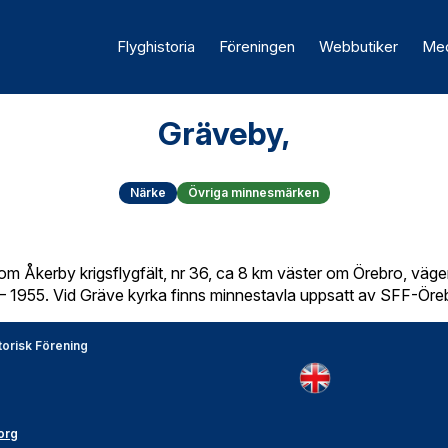
Flyghistoria
Föreningen
Webbutiker
Med
Gräveby,
Närke
Övriga minnesmärken
om Åkerby krigsflygfält, nr 36, ca 8 km väster om Örebro, väg
– 1955. Vid Gräve kyrka finns minnestavla uppsatt av SFF-Öre
torisk Förening
org