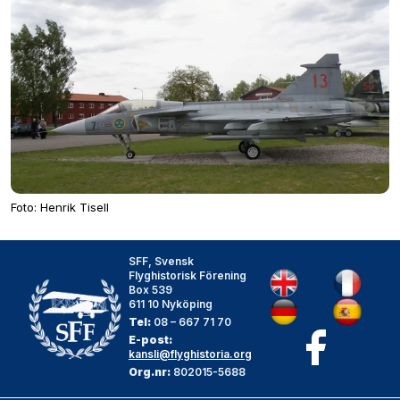
Foto: Henrik Tisell
SFF, Svensk
Flyghistorisk Förening
Box 539
611 10 Nyköping
Tel:
08 – 667 71 70
E-post:
kansli@flyghistoria.org
Org.nr:
802015-5688