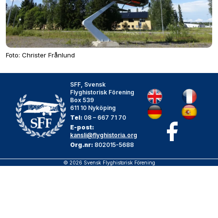
Foto: Christer Frånlund
SFF, Svensk
Flyghistorisk Förening
Box 539
611 10 Nyköping
Tel:
08 – 667 71 70
E-post:
kansli@flyghistoria.org
Org.nr:
802015-5688
© 2026 Svensk Flyghistorisk Förening