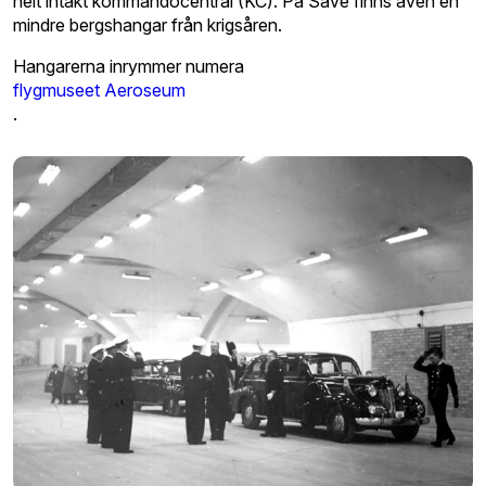
helt intakt kommandocentral (KC). På Säve finns även en
mindre bergshangar från krigsåren.
Hangarerna inrymmer numera
flygmuseet Aeroseum
.