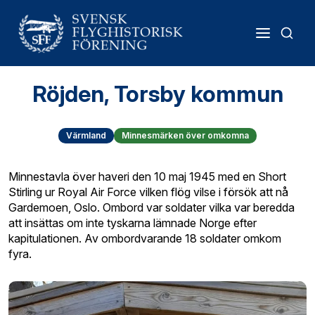
Röjden, Torsby kommun
Värmland
Minnesmärken över omkomna
Minnestavla över haveri den 10 maj 1945 med en Short
Stirling ur Royal Air Force vilken flög vilse i försök att nå
Gardemoen, Oslo. Ombord var soldater vilka var beredda
att insättas om inte tyskarna lämnade Norge efter
kapitulationen. Av ombordvarande 18 soldater omkom
fyra.