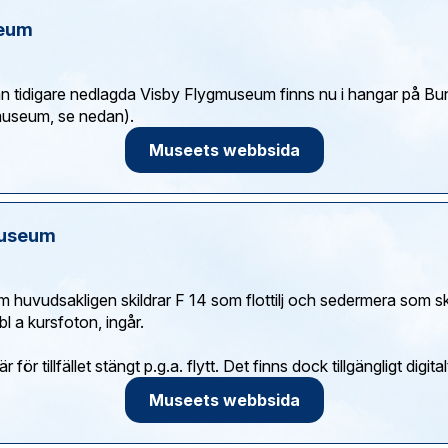
eum
från tidigare nedlagda Visby Flygmuseum finns nu i hangar på Bu
Museets webbsida
museum
m huvudsakligen skildrar F 14 som flottilj och sedermera som s
bl a kursfoton, ingår.
Museets webbsida