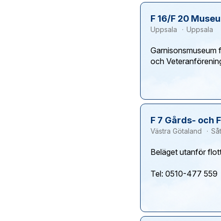
F 16/F 20 Muse
Uppsala
Uppsala
Garnisonsmuseum för
F 7 Gårds- och 
Västra Götaland
Så
Beläget utanför flot