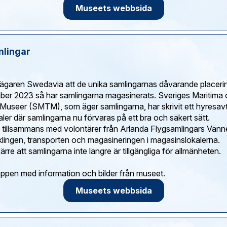
Museets webbsida
mlingar
kägaren Swedavia att de unika samlingarnas dåvarande placerin
ber 2023 så har samlingarna magasinerats. Sveriges Maritima
 Museer (SMTM), som äger samlingarna, har skrivit ett hyresavta
aler där samlingarna nu förvaras på ett bra och säkert sätt.
illsammans med volontärer från Arlanda Flygsamlingars Vänn
lingen, transporten och magasineringen i magasinslokalerna.
rre att samlingarna inte längre är tillgängliga för allmänheten.
Museets webbsida