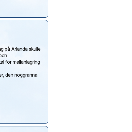
g på Arlanda skulle
 och
l för mellanlagring
er, den noggranna