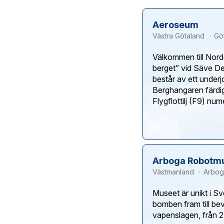
Aeroseum
Västra Götaland
Gö
Välkommen till Nord
berget” vid Säve D
består av ett under
Berghangaren färdig
Arboga Robotm
Västmanland
Arbog
Museet är unikt i Sv
bomben fram till bev