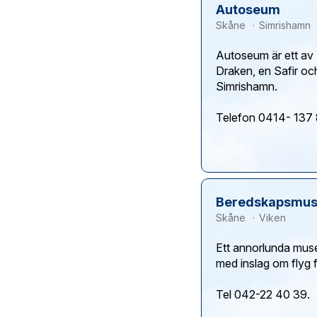
Autoseum
Skåne
Simrishamn
Autoseum är ett av
Draken, en Safir och
Simrishamn.
Beredskapsmus
Skåne
Viken
Ett annorlunda muse
med inslag om flyg