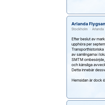
Arlanda Flygsa
Stockholm
Arlanda
Efter beslut av mar
upphöra per septem
Transporthistoriska
av samlingarna i lok
SMTM ombesörjde, t
och känsliga avveck
Detta innebär dessvä