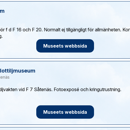
um
 f d F 16 och F 20. Normalt ej tillgängligt för allmänheten. K
Museets webbsida
Flottiljmuseum
tenäs
tiljvakten vid F 7 Såtenäs. Fotoexposé och kringutrustning.
Museets webbsida