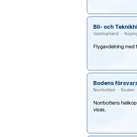
Bil- och Teknik
Västmanland
Köpin
Bodens försva
Norrbotten
Boden
Norrbottens helikop