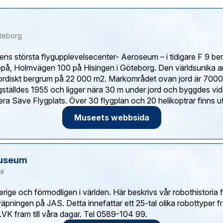
teborg
ens största flygupplevelsecenter- Aeroseum – i tidigare F 9 b
epå, Holmvägen 100 på Hisingen i Göteborg. Den världsunika a
jordiskt bergrum på 22 000 m2. Markområdet ovan jord är 700
ställdes 1955 och ligger nära 30 m under jord och byggdes v
Museets webbsida
useum
a
erige och förmodligen i världen. Här beskrivs vår robothistoria 
äpningen på JAS. Detta innefattar ett 25-tal olika robottyper frå