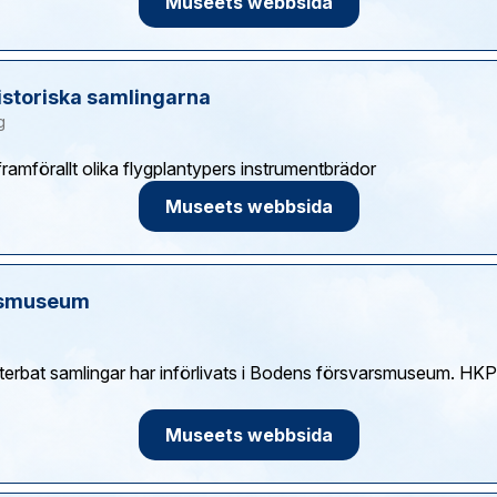
Museets webbsida
historiska samlingarna
g
Museets webbsida
rsmuseum
terbat samlingar har införlivats i Bodens försvarsmuseum. H
Museets webbsida