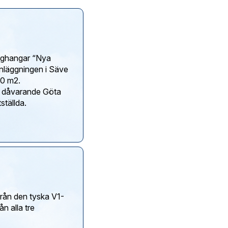
erghangar “Nya
nläggningen i Säve
00 m2.
id dåvarande Göta
från den tyska V1-
n alla tre