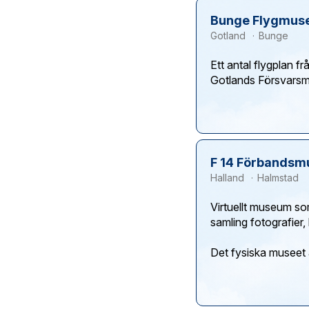
Bunge Flygmus
Gotland
Bunge
Ett antal flygplan 
F 14 Förbands
Halland
Halmstad
Virtuellt museum so
samling fotografier, 