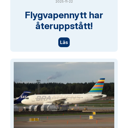
2025-11-22
Flygvapennytt har
återuppstått!
Läs