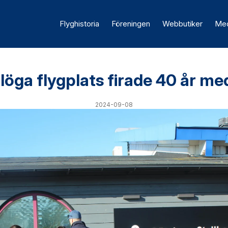
Flyghistoria
Föreningen
Webbutiker
Med
löga flygplats firade 40 år me
2024-09-08