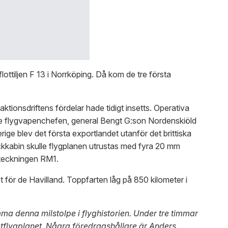
ottiljen F 13 i Norrköping. Då kom de tre första
tionsdriftens fördelar hade tidigt insetts. Operativa
de flygvapenchefen, general Bengt G:son Nordenskiöld
erige blev det första exportlandet utanför det brittiska
yckkabin skulle flygplanen utrustas med fyra 20 mm
eteckningen RM1.
t för de Havilland. Toppfarten låg på 850 kilometer i
ma denna milstolpe i flyghistorien. Under tre timmar
etflygplanet. Några föredragshållare är Anders