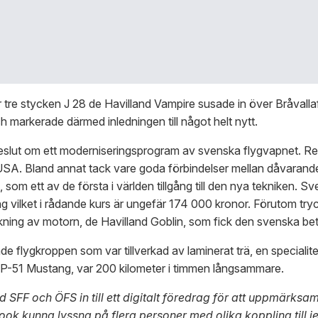
tre stycken J 28 de Havilland Vampire susade in över Bråvallafl
och markerade därmed inledningen till något helt nytt.
beslut om ett moderniseringsprogram av svenska flygvapnet. Reak
 USA. Bland annat tack vare goda förbindelser mellan dåvaran
 som ett av de första i världen tillgång till den nya tekniken. Sv
ing vilket i rådande kurs är ungefär 174 000 kronor. Förutom tr
rkning av motorn, de Havilland Goblin, som fick den svenska b
e flygkroppen som var tillverkad av laminerat trä, en specialite
 P-51 Mustang, var 200 kilometer i timmen långsammare.
FF och ÖFS in till ett digitalt föredrag för att uppmärksam
k kunna lyssna på flera personer med olika koppling till j