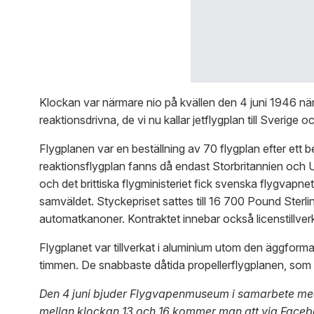
Klockan var närmare nio på kvällen den 4 juni 1946 när 
reaktionsdrivna, de vi nu kallar jetflygplan till Sverige 
Flygplanen var en beställning av 70 flygplan efter ett 
reaktionsflygplan fanns då endast Storbritannien och
och det brittiska flygministeriet fick svenska flygvapnet,
samväldet. Styckepriset sattes till 16 700 Pound Sterl
automatkanoner. Kontraktet innebar också licenstillve
Flygplanet var tillverkat i aluminium utom den äggformad
timmen. De snabbaste dåtida propellerflygplanen, som
Den 4 juni bjuder Flygvapenmuseum i samarbete med S
mellan klockan 13 och 16 kommer man att via Faceboo