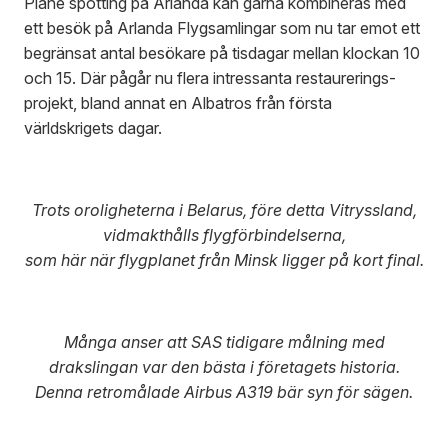
Plane spotting på Arlanda kan gärna kombineras med
ett besök på Arlanda Flygsamlingar som nu tar emot ett
begränsat antal besökare på tisdagar mellan klockan 10
och 15. Där pågår nu flera intressanta restaurerings-
projekt, bland annat en Albatros från första
världskrigets dagar.
Trots oroligheterna i Belarus, före detta Vitryssland,
vidmakthålls flygförbindelserna,
som här när flygplanet från Minsk ligger på kort final.
Många anser att SAS tidigare målning med
drakslingan var den bästa i företagets historia.
Denna retromålade Airbus A319 bär syn för sägen.