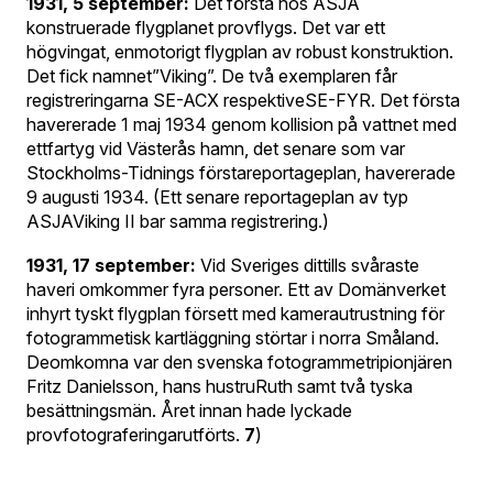
1931, 5 september:
Det första hos ASJA
konstruerade flygplanet provflygs. Det var ett
högvingat, enmotorigt flygplan av robust konstruktion.
Det fick namnet”Viking”. De två exemplaren får
registreringarna SE-ACX respektiveSE-FYR. Det första
havererade 1 maj 1934 genom kollision på vattnet med
ettfartyg vid Västerås hamn, det senare som var
Stockholms-Tidnings förstareportageplan, havererade
9 augusti 1934. (Ett senare reportageplan av typ
ASJAViking II bar samma registrering.)
1931, 17 september:
Vid Sveriges dittills svåraste
haveri omkommer fyra personer. Ett av Domänverket
inhyrt tyskt flygplan försett med kamerautrustning för
fotogrammetisk kartläggning störtar i norra Småland.
Deomkomna var den svenska fotogrammetripionjären
Fritz Danielsson, hans hustruRuth samt två tyska
besättningsmän. Året innan hade lyckade
provfotograferingarutförts.
7
)