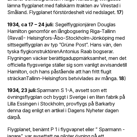
lämna flygplanet med fallskärm itrakten av Virestad i
Småland. Flygplanet förstördeshelt vid nedslaget.
17
)
1934, ca 17 – 24 juli:
Segelflygpionjären Douglas
Hamilton genomför en långbogsering Riga-Tallinn
(Reval)- Helsingfors-Åbo-Stockholm-Jönköping med
sittsegelflygplan av typ ”Grüne Post”. Hans vän, den
tyska flygkonstruktörenAntonius Raab bogserar.
Flygningen väcker berättigaduppmärksamhet, men det
officiella flygsverige ställer sig som vanligt avvisandetill
Hamilton, och hans påstående att han fritt flugit
sträckanTallinn-Helsingfors betvivlades av många.
18
)
1934, 23 juli:
Sparmann S 1-A, avsett som ett
övningsflygplan och byggt i Sverige i en liten fabrik på
Lilla Essingen i Stockholm, provflygs på Barkarby
denna dag enligt en artikel i Dagens Nyheter dagen
därpå.
Flygplanet, benämt P 1 i flygvapnet eller ” Sparmann -
jagare”, var avsettatt ge piloter övning på ett