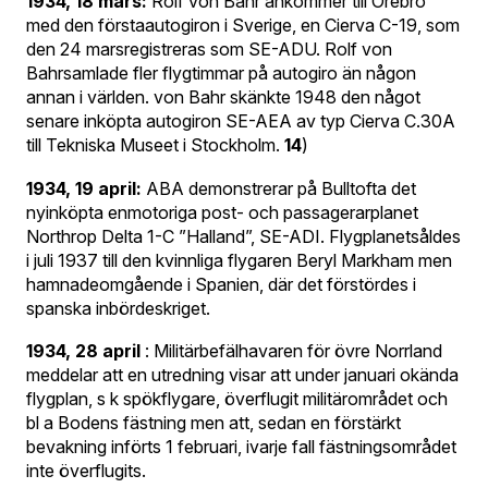
1934, 18 mars:
Rolf von Bahr ankommer till Örebro
med den förstaautogiron i Sverige, en Cierva C-19, som
den 24 marsregistreras som SE-ADU. Rolf von
Bahrsamlade fler flygtimmar på autogiro än någon
annan i världen. von Bahr skänkte 1948 den något
senare inköpta autogiron SE-AEA av typ Cierva C.30A
till Tekniska Museet i Stockholm.
14
)
1934, 19 april:
ABA demonstrerar på Bulltofta det
nyinköpta enmotoriga post- och passagerarplanet
Northrop Delta 1-C ”Halland”, SE-ADI. Flygplanetsåldes
i juli 1937 till den kvinnliga flygaren Beryl Markham men
hamnadeomgående i Spanien, där det förstördes i
spanska inbördeskriget.
1934, 28 april
: Militärbefälhavaren för övre Norrland
meddelar att en utredning visar att under januari okända
flygplan, s k spökflygare, överflugit militärområdet och
bl a Bodens fästning men att, sedan en förstärkt
bevakning införts 1 februari, ivarje fall fästningsområdet
inte överflugits.