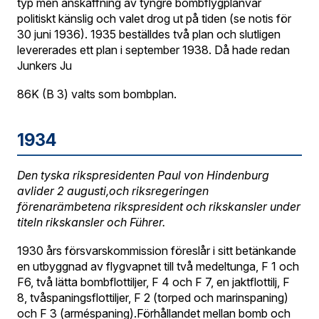
typ men anskaffning av tyngre bombflygplanvar
politiskt känslig och valet drog ut på tiden (se notis för
30 juni 1936). 1935 beställdes två plan och slutligen
levererades ett plan i september 1938. Då hade redan
Junkers Ju
86K (B 3) valts som bombplan.
1934
Den tyska rikspresidenten Paul von Hindenburg
avlider 2 augusti,och riksregeringen
förenarämbetena rikspresident och rikskansler under
titeln rikskansler och Führer.
1930 års försvarskommission föreslår i sitt betänkande
en utbyggnad av flygvapnet till två medeltunga, F 1 och
F6, två lätta bombflottiljer, F 4 och F 7, en jaktflottilj, F
8, tvåspaningsflottiljer, F 2 (torped och marinspaning)
och F 3 (arméspaning).Förhållandet mellan bomb och