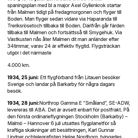
spaningsplan med bl a major Axel Gyllenkrok startar
från Malmen tidigt på fredagmorgonen och flyger till
Boden. Man flyger sedan vidare via Haparanda till
Treriksrösetoch tillbaka till Boden. Därifrån går färden
tillbaka till Malmen och fortsättsså till Smygehuk. Via
Västkusten nås åter Malmen dit man anländer efter
34timmar, varav 24 är effektiv flygtid. Flygsträckan
utgör i det närmaste
4.000 km.
1934, 25 juni:
Ett flygförband från Litauen besöker
Sverige och landar på Barkarby för några dagars
besök.
1934, 28 juni:
Northrop Gamma E ”Småland”, SE-ADW,
levereras till ABA. Det är avsett enbart för postfrakt. På
den första ordinarieflygningen Stockholm (Barkarby) –
Malmö – Hannover 6 juli utsattes flygplanetför så
kraftiga skakningar att besättningen, Karl Gunnar
Lindner ochtelegrafisten Helge Nordborg, tvingades