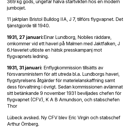
369 kg gods, ungefär halva startvikten hos en modern
jumbojet.
11 jaktplan Bristol Bulldog IIA, J 7, tillförs flygvapnet. Det
tjänstgjorde till 1940.
1931, 27 januari:
Einar Lundborg, Nobiles räddare,
omkommer vid ett haveri på Malmen med Jaktfalken, J
6.Haveriet utlöste en hätsk presskampanj mot
flygvapnets ledning.
1931, 31 januari:
Enflygkommission tillsätts av
försvarsministern för att utreda bl.a. Lundborgs haveri,
flygstyrelsens åtgärder för materielanskaffning samt
dess förvaltning i övrigt. Sedan kommissionen avlämnat
sitt betänkande 9 november 1931 beviljades chefen för
flygvapnet (CFV), K A B Amundson, och stabschefen
Thor
Lübeck avsked. Ny CFV blev Eric Virgin och stabschef
Arthur Örnberg.