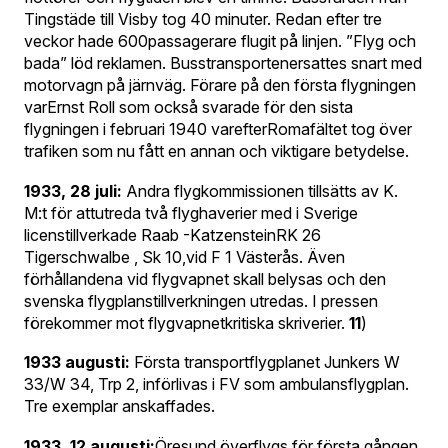
Tingstäde till Visby tog 40 minuter. Redan efter tre
veckor hade 600passagerare flugit på linjen. ”Flyg och
bada” löd reklamen. Busstransportenersattes snart med
motorvagn på järnväg. Förare på den första flygningen
varErnst Roll som också svarade för den sista
flygningen i februari 1940 varefterRomafältet tog över
trafiken som nu fått en annan och viktigare betydelse.
1933, 28 juli:
Andra flygkommissionen tillsätts av K.
M:t för attutreda två flyghaverier med i Sverige
licenstillverkade Raab -KatzensteinRK 26
Tigerschwalbe , Sk 10,vid F 1 Västerås. Även
förhållandena vid flygvapnet skall belysas och den
svenska flygplanstillverkningen utredas. I pressen
förekommer mot flygvapnetkritiska skriverier.
11
)
1933 augusti:
Första transportflygplanet Junkers W
33/W 34, Trp 2, införlivas i FV som ambulansflygplan.
Tre exemplar anskaffades.
1933, 12 augusti:
Öresund överflygs för första gången