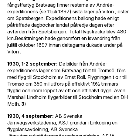
fångstfartyg Bratvaag finner resterna av Andrée-
expeditionens (se 11juli 1897) sista läger på Vitön , öster
om Spetsbergen. Expeditionens ballong hade enligt
påträffade dagböcker landat påtredje dagen efter
avfärden från Spetsbergen. Total flygsträcka blev 480
km.Besättningen hade genomfört en isvandring från
julitill oktober 1897 innan deltagarna dukade under på
Vitön .
1930, 1-2 september:
De bilder från Andrée-
expeditionens läger som Bratvaag fört till Tromsö, förs
med flyg till Stockholm av Ernst Roll. Flygningen t o r till
Tromsö om 350 mil utförs på effektivt 19½ timmars
flygtid och inom loppet av ett och ett halvt dygn. Även
Marshall Lindholm flygerbilder till Stockholm med en DH
Moth.
3
)
1930, 4 september:
AB Svenska
Järnvägsverkstäderna, ASJ, grundar i Linköping en
flygplansavdelning, AB Svenska
JärnvägsverkstädernasAeroplanavdelning, ASJA.