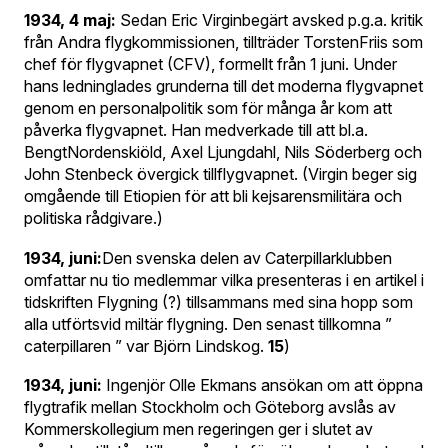
1934, 4 maj:
Sedan Eric Virginbegärt avsked p.g.a. kritik
från Andra flygkommissionen, tillträder TorstenFriis som
chef för flygvapnet (CFV), formellt från 1 juni. Under
hans ledninglades grunderna till det moderna flygvapnet
genom en personalpolitik som för många år kom att
påverka flygvapnet. Han medverkade till att bl.a.
BengtNordenskiöld, Axel Ljungdahl, Nils Söderberg och
John Stenbeck övergick tillflygvapnet. (Virgin beger sig
omgående till Etiopien för att bli kejsarensmilitära och
politiska rådgivare.)
1934, juni:
Den svenska delen av Caterpillarklubben
omfattar nu tio medlemmar vilka presenteras i en artikel i
tidskriften Flygning (?) tillsammans med sina hopp som
alla utförtsvid miltär flygning. Den senast tillkomna ”
caterpillaren ” var Björn Lindskog.
15
)
1934, juni:
Ingenjör Olle Ekmans ansökan om att öppna
flygtrafik mellan Stockholm och Göteborg avslås av
Kommerskollegium men regeringen ger i slutet av