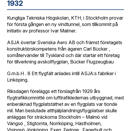
1932
Kungliga Tekniska Högskolan, KTH, i Stockholm provar
för första gången en ny vindtunnel, som tillkommit på
initiativ av professor Ivar Malmer.
ASJA övertar Svenska Aero AB och främst företagets
konstruktörskompetens från ägaren Carl Bücker ,
somåtervänder till Tyskland och där startar ett företag
för tillverkning avskolflygplan, Bücker Flugzeugbau
G.m.b.H . 8 Ett flygfält anlades intill ASJA:s fabriker i
Linköping.
Riksdagen föreläggs ett förslagfrån 1929 års
flygtrafikkommitté om lufttrafikledernas utbyggnad, med
enberäknad flygplatstäthet av en flygplats var tionde
mil. Man beslutade atthjälplandningsflygplatser skulle
anläggas för sträckorna Stockholm – Malmö vid
Vängsö , Stigtomta, Norrköping, Hästholmen,
Visingsö,Jönköping, Exen, Feringe , Fagerhult och