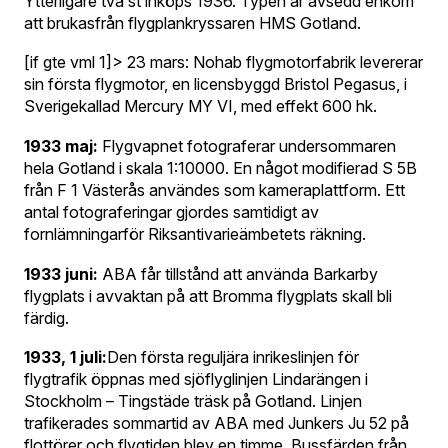
Ytterligare två st inköps 1936. Typen är avsedd enkom
att brukasfrån flygplankryssaren HMS Gotland.
[if gte vml 1]> 23 mars: Nohab flygmotorfabrik levererar
sin första flygmotor, en licensbyggd Bristol Pegasus, i
Sverigekallad Mercury MY VI, med effekt 600 hk.
1933 maj:
Flygvapnet fotograferar undersommaren
hela Gotland i skala 1:10000. En något modifierad S 5B
från F 1 Västerås användes som kameraplattform. Ett
antal fotograferingar gjordes samtidigt av
fornlämningarför Riksantivarieämbetets räkning.
1933 juni:
ABA får tillstånd att använda Barkarby
flygplats i avvaktan på att Bromma flygplats skall bli
färdig.
1933, 1 juli:
Den första reguljära inrikeslinjen för
flygtrafik öppnas med sjöflyglinjen Lindarängen i
Stockholm – Tingstäde träsk på Gotland. Linjen
trafikerades sommartid av ABA med Junkers Ju 52 på
flottörer och flygtiden blev en timme. Bussfärden från