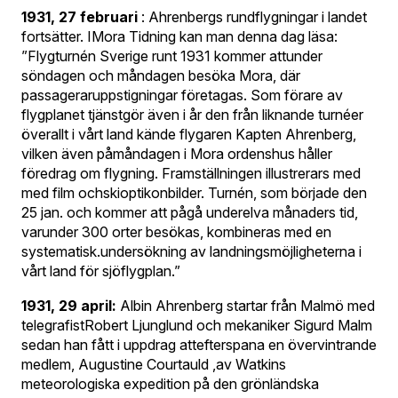
1931, 27 februari
: Ahrenbergs rundflygningar i landet
fortsätter. IMora Tidning kan man denna dag läsa:
”Flygturnén Sverige runt 1931 kommer attunder
söndagen och måndagen besöka Mora, där
passageraruppstigningar företagas. Som förare av
flygplanet tjänstgör även i år den från liknande turnéer
överallt i vårt land kände flygaren Kapten Ahrenberg,
vilken även påmåndagen i Mora ordenshus håller
föredrag om flygning. Framställningen illustrerars med
med film ochskioptikonbilder. Turnén, som började den
25 jan. och kommer att pågå underelva månaders tid,
varunder 300 orter besökas, kombineras med en
systematisk.undersökning av landningsmöjligheterna i
vårt land för sjöflygplan.”
1931, 29 april:
Albin Ahrenberg startar från Malmö med
telegrafistRobert Ljunglund och mekaniker Sigurd Malm
sedan han fått i uppdrag attefterspana en övervintrande
medlem, Augustine Courtauld ,av Watkins
meteorologiska expedition på den grönländska