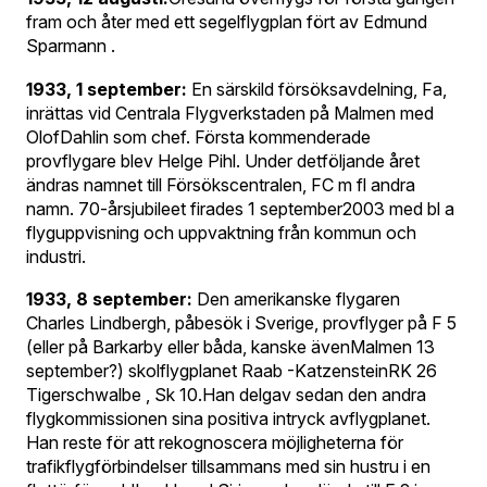
fram och åter med ett segelflygplan fört av Edmund
Sparmann .
1933, 1 september:
En särskild försöksavdelning, Fa,
inrättas vid Centrala Flygverkstaden på Malmen med
OlofDahlin som chef. Första kommenderade
provflygare blev Helge Pihl. Under detföljande året
ändras namnet till Försökscentralen, FC m fl andra
namn. 70-årsjubileet firades 1 september2003 med bl a
flyguppvisning och uppvaktning från kommun och
industri.
1933, 8 september:
Den amerikanske flygaren
Charles Lindbergh, påbesök i Sverige, provflyger på F 5
(eller på Barkarby eller båda, kanske ävenMalmen 13
september?) skolflygplanet Raab -KatzensteinRK 26
Tigerschwalbe , Sk 10.Han delgav sedan den andra
flygkommissionen sina positiva intryck avflygplanet.
Han reste för att rekognoscera möjligheterna för
trafikflygförbindelser tillsammans med sin hustru i en