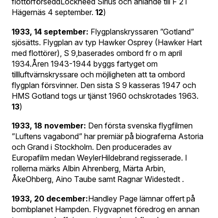
flottörförseddLockheed Sirius och anlände till F 2 i
Hägernäs 4 september.
12
)
1933, 14 september:
Flygplanskryssaren ”Gotland”
sjösätts. Flygplan av typ Hawker Osprey (Hawker Hart
med flottörer), S 9,baserades ombord fr o m april
1934.Åren 1943-1944 byggs fartyget om
tillluftvärnskryssare och möjligheten att ta ombord
flygplan försvinner. Den sista S 9 kasseras 1947 och
HMS Gotland togs ur tjänst 1960 ochskrotades 1963.
13
)
1933, 18 november:
Den första svenska flygfilmen
”Luftens vagabond” har premiär på biograferna Astoria
och Grand i Stockholm. Den producerades av
Europafilm medan WeylerHildebrand regisserade. I
rollerna märks Albin Ahrenberg, Märta Arbin,
ÅkeOhberg, Aino Taube samt Ragnar Widestedt .
1933, 20 december:
Handley Page lämnar offert på
bombplanet Hampden. Flygvapnet föredrog en annan