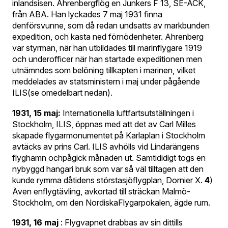
inlandsisen. Ahrenbergflög en Junkers F 13, SE-ACK,
från ABA. Han lyckades 7 maj 1931 finna
denförsvunne, som då redan undsatts av markbunden
expedition, och kasta ned förnödenheter. Ahrenberg
var styrman, när han utbildades till marinflygare 1919
och underofficer när han startade expeditionen men
utnämndes som belöning tillkapten i marinen, vilket
meddelades av statsministern i maj under pågående
ILIS(se omedelbart nedan).
1931, 15 maj:
Internationella luftfartsutställningen i
Stockholm, ILIS, öppnas med att det av Carl Milles
skapade flygarmonumentet på Karlaplan i Stockholm
avtäcks av prins Carl. ILIS avhölls vid Lindarängens
flyghamn ochpågick månaden ut. Samtididigt togs en
nybyggd hangari bruk som var så väl tilltagen att den
kunde rymma dåtidens störstasjöflygplan, Dornier X.
4
)
Även enflygtävling, avkortad till sträckan Malmö-
Stockholm, om den NordiskaFlygarpokalen, ägde rum.
1931, 16 maj
: Flygvapnet drabbas av sin dittills