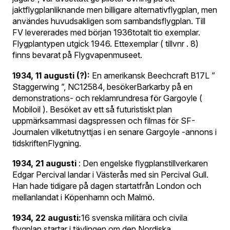
jaktflygplanliknande men billigare alternativflygplan, men
användes huvudsakligen som sambandsflygplan. Till
FV levererades med början 1936totalt tio exemplar.
Flygplantypen utgick 1946. Ettexemplar ( tillvnr . 8)
finns bevarat på Flygvapenmuseet.
1934, 11 augusti (?):
En amerikansk Beechcraft B17L ”
Staggerwing ”, NC12584, besökerBarkarby på en
demonstrations- och reklamrundresa för Gargoyle (
Mobiloil ). Besöket av ett så futuristiskt plan
uppmärksammasi dagspressen och filmas för SF-
Journalen vilketutnyttjas i en senare Gargoyle -annons i
tidskriftenFlygning.
1934, 21 augusti
: Den engelske flygplanstillverkaren
Edgar Percival landar i Västerås med sin Percival Gull.
Han hade tidigare på dagen startatfrån London och
mellanlandat i Köpenhamn och Malmö.
1934, 22 augusti:
16 svenska militära och civila
flygplan startar i tävlingen om den Nordiska