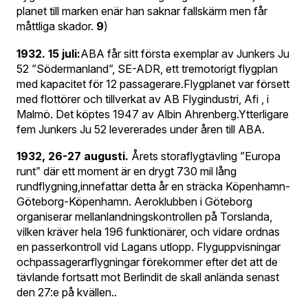
planet till marken enär han saknar fallskärm men får
måttliga skador.
9
)
1932. 15 juli:
ABA får sitt första exemplar av Junkers Ju
52 ”Södermanland”, SE-ADR, ett tremotorigt flygplan
med kapacitet för 12 passagerare.Flygplanet var försett
med flottörer och tillverkat av AB Flygindustri, Afi , i
Malmö. Det köptes 1947 av Albin Ahrenberg.Ytterligare
fem Junkers Ju 52 levererades under åren till ABA.
1932, 26-27 augusti.
Årets storaflygtävling ”Europa
runt” där ett moment är en drygt 730 mil lång
rundflygning,innefattar detta år en sträcka Köpenhamn-
Göteborg-Köpenhamn. Aeroklubben i Göteborg
organiserar mellanlandningskontrollen på Torslanda,
vilken kräver hela 196 funktionärer, och vidare ordnas
en passerkontroll vid Lagans utlopp. Flyguppvisningar
ochpassagerarflygningar förekommer efter det att de
tävlande fortsatt mot Berlindit de skall anlända senast
den 27:e på kvällen..