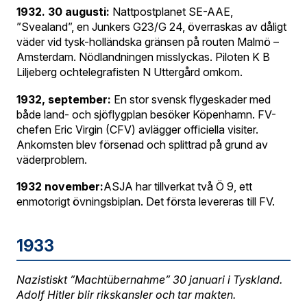
1932. 30 augusti:
Nattpostplanet SE-AAE,
”Svealand”, en Junkers G23/G 24, överraskas av dåligt
väder vid tysk-holländska gränsen på routen Malmö –
Amsterdam. Nödlandningen misslyckas. Piloten K B
Liljeberg ochtelegrafisten N Uttergård omkom.
1932, september:
En stor svensk flygeskader med
både land- och sjöflygplan besöker Köpenhamn. FV-
chefen Eric Virgin (CFV) avlägger officiella visiter.
Ankomsten blev försenad och splittrad på grund av
väderproblem.
1932 november:
ASJA har tillverkat två Ö 9, ett
enmotorigt övningsbiplan. Det första levereras till FV.
1933
Nazistiskt ”Machtübernahme” 30 januari i Tyskland.
Adolf Hitler blir rikskansler och tar makten.