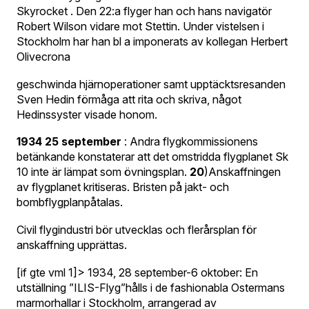
Skyrocket . Den 22:a flyger han och hans navigatör
Robert Wilson vidare mot Stettin. Under vistelsen i
Stockholm har han bl a imponerats av kollegan Herbert
Olivecrona
geschwinda hjärnoperationer samt upptäcktsresanden
Sven Hedin förmåga att rita och skriva, något
Hedinssyster visade honom.
1934 25 september
: Andra flygkommissionens
betänkande konstaterar att det omstridda flygplanet Sk
10 inte är lämpat som övningsplan.
20
)Anskaffningen
av flygplanet kritiseras. Bristen på jakt- och
bombflygplanpåtalas.
Civil flygindustri bör utvecklas och flerårsplan för
anskaffning upprättas.
[if gte vml 1]> 1934, 28 september-6 oktober: En
utställning ”ILIS-Flyg”hålls i de fashionabla Ostermans
marmorhallar i Stockholm, arrangerad av