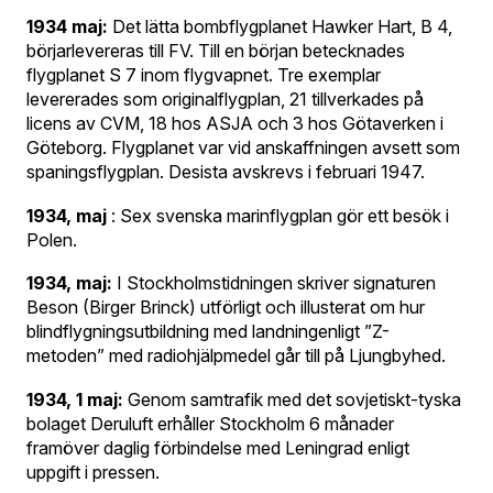
1934 maj:
Det lätta bombflygplanet Hawker Hart, B 4,
börjarlevereras till FV. Till en början betecknades
flygplanet S 7 inom flygvapnet. Tre exemplar
levererades som originalflygplan, 21 tillverkades på
licens av CVM, 18 hos ASJA och 3 hos Götaverken i
Göteborg. Flygplanet var vid anskaffningen avsett som
spaningsflygplan. Desista avskrevs i februari 1947.
1934, maj
: Sex svenska marinflygplan gör ett besök i
Polen.
1934, maj:
I Stockholmstidningen skriver signaturen
Beson (Birger Brinck) utförligt och illusterat om hur
blindflygningsutbildning med landningenligt ”Z-
metoden” med radiohjälpmedel går till på Ljungbyhed.
1934, 1 maj:
Genom samtrafik med det sovjetiskt-tyska
bolaget Deruluft erhåller Stockholm 6 månader
framöver daglig förbindelse med Leningrad enligt
uppgift i pressen.