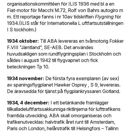
organisationskommittéen för ILIS 1936 med bl a en
Fiat-motor för Macchi M.72, Rolf von Bahrs autogiro m
m. Ett reportage fanns i nr 10av tidskriften
Flygning
för
1934.(ILIS står för Internationella L uftfartsutställningen
I S tockholm.)
1934 oktober:
Till ABA levereras en tvåmotorig Fokker
F.VIII ”Jämtland”, SE-AEB. Det användes
huvudsakligen som rundflygningsplan i Stockholm och
såldes i augusti 1942 till flygvapnet och fick
beteckningen Tp 10.
1934 november:
De första fyra exemplaren (av sex)
av spaningsflygplanet Hawker Osprey , S 9, levereras.
De äravsedda för tjänst på flygplankryssaren Gotland.
1934, 4 december:
I ett betänkande framlägger
tillkalladeluftfartssakkunniga riktlinjerna för lufttrafikens
framtida utveckling. ABA skall omorganiseras och
trafikenutvecklas: halvtrafik året runt till Amsterdam,
Paris och London, helårstrafik till Helsingfors – Tallinn