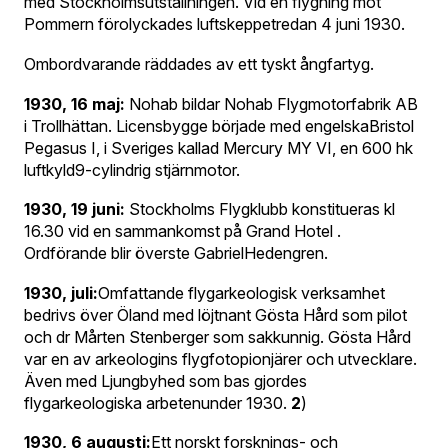
med Stockholmsutställningen. Vid en flygning mot
Pommern förolyckades luftskeppetredan 4 juni 1930.
Ombordvarande räddades av ett tyskt ångfartyg.
1930, 16 maj:
Nohab bildar Nohab Flygmotorfabrik AB
i Trollhättan. Licensbygge började med engelskaBristol
Pegasus I, i Sveriges kallad Mercury MY VI, en 600 hk
luftkyld9-cylindrig stjärnmotor.
1930, 19 juni:
Stockholms Flygklubb konstitueras kl
16.30 vid en sammankomst på Grand Hotel .
Ordförande blir överste GabrielHedengren.
1930, juli:
Omfattande flygarkeologisk verksamhet
bedrivs över Öland med löjtnant Gösta Hård som pilot
och dr Mårten Stenberger som sakkunnig. Gösta Hård
var en av arkeologins flygfotopionjärer och utvecklare.
Även med Ljungbyhed som bas gjordes
flygarkeologiska arbetenunder 1930.
2
)
1930, 6 augusti:
Ett norskt forsknings- och