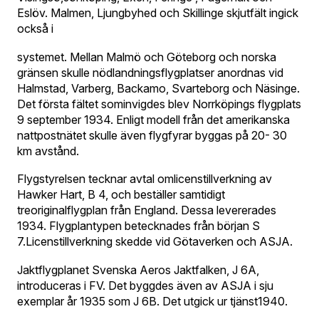
Eslöv. Malmen, Ljungbyhed och Skillinge skjutfält ingick
också i
systemet. Mellan Malmö och Göteborg och norska
gränsen skulle nödlandningsflygplatser anordnas vid
Halmstad, Varberg, Backamo, Svarteborg och Näsinge.
Det första fältet sominvigdes blev Norrköpings flygplats
9 september 1934. Enligt modell från det amerikanska
nattpostnätet skulle även flygfyrar byggas på 20- 30
km avstånd.
Flygstyrelsen tecknar avtal omlicenstillverkning av
Hawker Hart, B 4, och beställer samtidigt
treoriginalflygplan från England. Dessa levererades
1934. Flygplantypen betecknades från början S
7.Licenstillverkning skedde vid Götaverken och ASJA.
Jaktflygplanet Svenska Aeros Jaktfalken, J 6A,
introduceras i FV. Det byggdes även av ASJA i sju
exemplar år 1935 som J 6B. Det utgick ur tjänst1940.