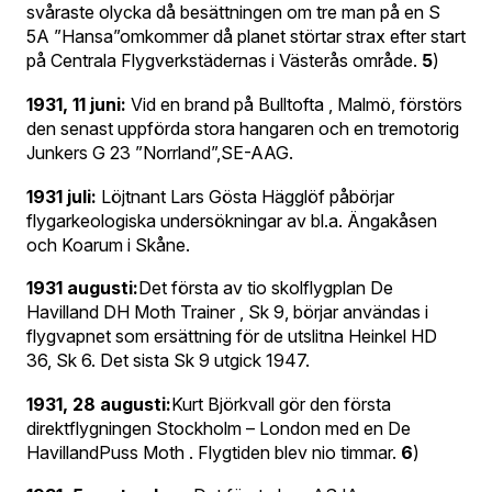
svåraste olycka då besättningen om tre man på en S
5A ”Hansa”omkommer då planet störtar strax efter start
på Centrala Flygverkstädernas i Västerås område.
5
)
1931, 11 juni:
Vid en brand på Bulltofta , Malmö, förstörs
den senast uppförda stora hangaren och en tremotorig
Junkers G 23 ”Norrland”,SE-AAG.
1931 juli:
Löjtnant Lars Gösta Hägglöf påbörjar
flygarkeologiska undersökningar av bl.a. Ängakåsen
och Koarum i Skåne.
1931 augusti:
Det första av tio skolflygplan De
Havilland DH Moth Trainer , Sk 9, börjar användas i
flygvapnet som ersättning för de utslitna Heinkel HD
36, Sk 6. Det sista Sk 9 utgick 1947.
1931, 28 augusti:
Kurt Björkvall gör den första
direktflygningen Stockholm – London med en De
HavillandPuss Moth . Flygtiden blev nio timmar.
6
)