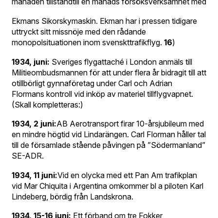
månaden tillståndtill en månads försöksverksamhet med
Ekmans Sikorskymaskin. Ekman har i pressen tidigare
uttryckt sitt missnöje med den rådande
monopolsituationen inom svenskttrafikflyg.
16
)
1934, juni:
Sveriges flygattaché i London anmäls till
Militieombudsmannen för att under flera år bidragit till att
otillbörligt gynnaföretag under Carl och Adrian
Flormans kontroll vid inköp av materiel tillflygvapnet.
(Skall kompletteras:)
1934, 2 juni:
AB Aerotransport firar 10-årsjubileum med
en mindre högtid vid Lindarängen. Carl Florman håller tal
till de församlade stående påvingen på ”Södermanland”
SE-ADR.
1934, 11 juni:
Vid en olycka med ett Pan Am trafikplan
vid Mar Chiquita i Argentina omkommer bl a piloten Karl
Lindeberg, bördig från Landskrona.
1934, 15-16 juni:
Ett förband om tre Fokker