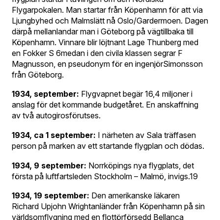
Flygarpokalen. Man startar från Köpenhamn för att via
Ljungbyhed och Malmslätt nå Oslo/Gardermoen. Dagen
därpå mellanlandar man i Göteborg på vägtillbaka till
Köpenhamn. Vinnare blir löjtnant Lage Thunberg med
en Fokker S 6medan i den civila klassen segrar F
Magnusson, en pseudonym för en ingenjörSimonsson
från Göteborg.
1934, september:
Flygvapnet begär 16,4 miljoner i
anslag för det kommande budgetåret. En anskaffning
av två autogirosförutses.
1934, ca 1 september:
I närheten av Sala träffasen
person på marken av ett startande flygplan och dödas.
1934, 9 september:
Norrköpings nya flygplats, det
första på luftfartsleden Stockholm – Malmö, invigs.19
1934, 19 september:
Den amerikanske läkaren
Richard Upjohn Wrightanländer från Köpenhamn på sin
världsomflygning med en flottörförsedd Bellanca