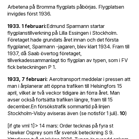
Arbetena på Bromma flygplats påbörjas. Flygplatsen
invigdes först 1936.
1933. 1 februari:
Edmund Sparmann startar
flygplanstillverkning på Lilla Essingen i Stockholm.
Företaget hade grundats året innan och det första
flygplanet, Sparmann -jagaren, blev klart 1934. Fram till
1937, då Saab övertog företaget,
tillverkadessammanlagt tio flygplan av typen, som i FV
fick beteckningen P 1.
1933, 7 februari:
Aerotransport meddelar i pressen att
man i årplanerar att öppna trafiken till Helsingfors 15
april, vilket är två veckor tidigare än förra året. Man
avser också fortsätta trafiken längre, fram till 15
december.En försökstrafik sommartid på linjen
Stockholm-Visby aviseras även (se notisför 1 juli).
10
)
[if gte vml 1]> 14 mars: Order tecknas på fyra st
Hawker Osprey som får svensk beteckning S 9.