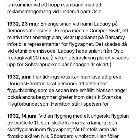
omkommer vid ett hopp i samband med ett
reklamarrangemang vid Linderud nära Oslo.
1932, 23 maj:
En engelsman vid namn Lacaoy på
demonstrationsresa i Europa med en Comper Swift, ett
relativt litet ensitsigt plan, visar uppplanet på Barkarby
inför bl a representanter för flygvapnet. Det skadas då
vid ettmindre missöde. Lacaoy hade anlänt från Oslo
fredagkväll 20 maj. (I vilken utsträckning planet visades
upp för Solvallapubliken påsöndagen är oklart.)
1932, juni:
I en tidningsnotis kan man läsa att greve
DouglasHamilton lurat personer att betala för
flygutbildning som de sedan inte erhållit. Notisen anger
också andra besynnerligheter inom det s k Svenska
Flygförbundet som Hamilton står i spetsen för.
1932, 14 juni:
Vid en flygning med ett ungerskt flygplan
av typGerle 11, som skulle kunna vara lämpligt som
skolflygplan inom flygvapnet, får försteläraren vid
flygskolekåren Nils Söderberg vingbrott. Han följer