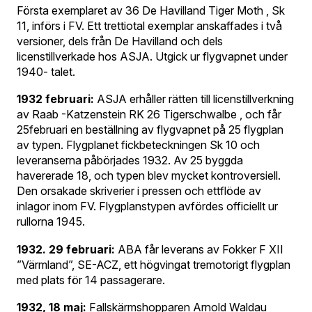
Första exemplaret av 36 De Havilland Tiger Moth , Sk
11, införs i FV. Ett trettiotal exemplar anskaffades i två
versioner, dels från De Havilland och dels
licenstillverkade hos ASJA. Utgick ur flygvapnet under
1940- talet.
1932 februari:
ASJA erhåller rätten till licenstillverkning
av Raab -Katzenstein RK 26 Tigerschwalbe , och får
25februari en beställning av flygvapnet på 25 flygplan
av typen. Flygplanet fickbeteckningen Sk 10 och
leveranserna påbörjades 1932. Av 25 byggda
havererade 18, och typen blev mycket kontroversiell.
Den orsakade skriverier i pressen och ettflöde av
inlagor inom FV. Flygplanstypen avfördes officiellt ur
rullorna 1945.
1932. 29 februari:
ABA får leverans av Fokker F XII
”Värmland”, SE-ACZ, ett högvingat tremotorigt flygplan
med plats för 14 passagerare.
1932, 18 maj:
Fallskärmshopparen Arnold Waldau