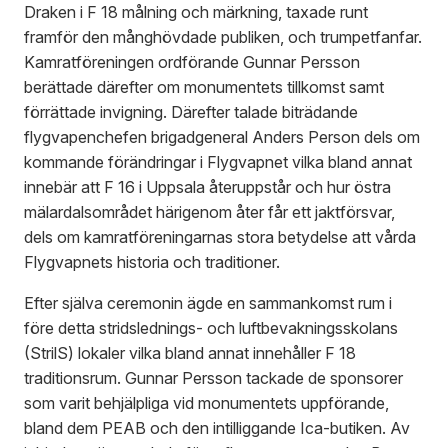
Draken i F 18 målning och märkning, taxade runt
framför den månghövdade publiken, och trumpetfanfar.
Kamratföreningen ordförande Gunnar Persson
berättade därefter om monumentets tillkomst samt
förrättade invigning. Därefter talade biträdande
flygvapenchefen brigadgeneral Anders Person dels om
kommande förändringar i Flygvapnet vilka bland annat
innebär att F 16 i Uppsala återuppstår och hur östra
mälardalsområdet härigenom åter får ett jaktförsvar,
dels om kamratföreningarnas stora betydelse att vårda
Flygvapnets historia och traditioner.
Efter själva ceremonin ägde en sammankomst rum i
före detta stridslednings- och luftbevakningsskolans
(StrilS) lokaler vilka bland annat innehåller F 18
traditionsrum. Gunnar Persson tackade de sponsorer
som varit behjälpliga vid monumentets uppförande,
bland dem PEAB och den intilliggande Ica-butiken. Av