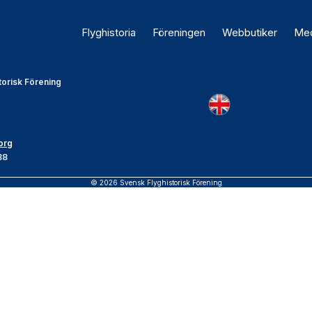
Flyghistoria
Föreningen
Webbutiker
Med
torisk Förening
org
88
© 2026 Svensk Flyghistorisk Förening