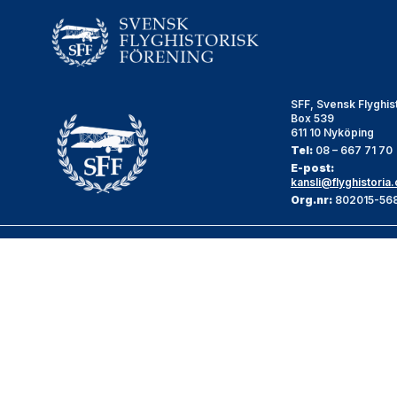
SFF, Svensk Flyghis
Box 539
611 10 Nyköping
Tel:
08 – 667 71 70
E-post:
kansli@flyghistoria.
Org.nr:
802015-56