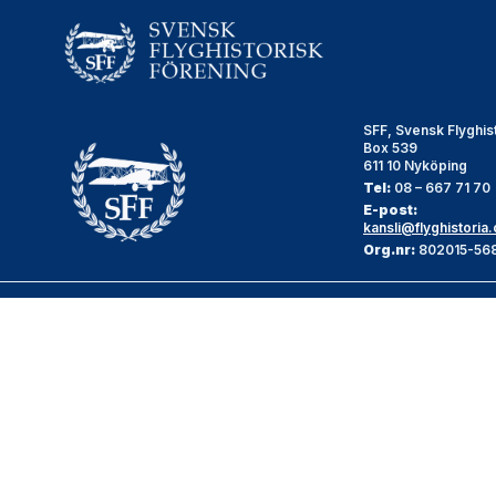
SFF, Svensk Flyghis
Box 539
611 10 Nyköping
Tel:
08 – 667 71 70
E-post:
kansli@flyghistoria.
Org.nr:
802015-56