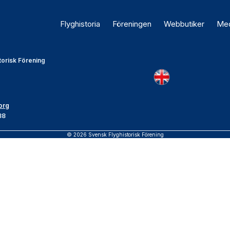
Flyghistoria
Föreningen
Webbutiker
Med
torisk Förening
org
88
© 2026 Svensk Flyghistorisk Förening