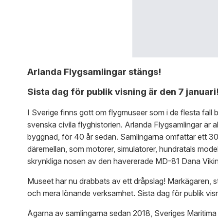
Arlanda Flygsamlingar stängs!
Sista dag för publik visning är den 7 januari
I Sverige finns gott om flygmuseer som i de flesta fall b
svenska civila flyghistorien. Arlanda Flygsamlingar är 
byggnad, för 40 år sedan. Samlingarna omfattar ett 30-t
däremellan, som motorer, simulatorer, hundratals modell
skrynkliga nosen av den havererade MD-81 Dana Vikin
Museet har nu drabbats av ett dråpslag! Markägaren, st
och mera lönande verksamhet. Sista dag för publik visn
Ägarna av samlingarna sedan 2018, Sveriges Maritima 