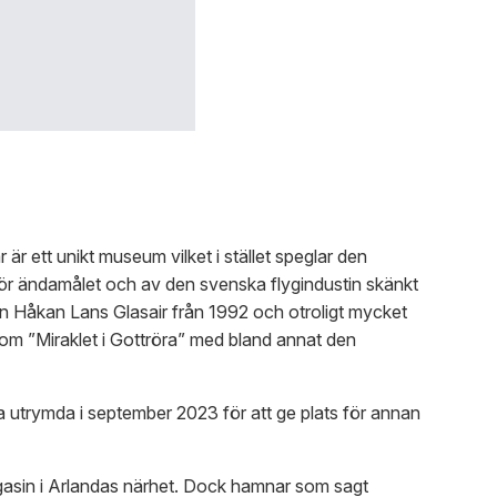
 är ett unikt museum vilket i stället speglar den
n för ändamålet och av den svenska flygindustin skänkt
ren Håkan Lans Glasair från 1992 och otroligt mycket
g om ”Miraklet i Gottröra” med bland annat den
a utrymda i september 2023 för att ge plats för annan
gasin i Arlandas närhet. Dock hamnar som sagt