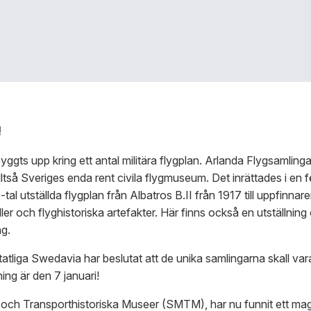
!
yggts upp kring ett antal militära flygplan. Arlanda Flygsamlingar
alltså Sveriges enda rent civila flygmuseum. Det inrättades i e
al utställda flygplan från Albatros B.II från 1917 till uppfinna
er och flyghistoriska artefakter. Här finns också en utställnin
g.
atliga Swedavia har beslutat att de unika samlingarna skall var
ing är den 7 januari!
och Transporthistoriska Museer (SMTM), har nu funnit ett ma