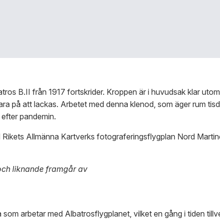
ros B.II från 1917 fortskrider. Kroppen är i huvudsak klar utom
bara på att lackas. Arbetet med denna klenod, som äger rum tis
 efter pandemin.
 Rikets Allmänna Kartverks fotograferingsflygplan Nord Martinet.
r och liknande framgår av
som arbetar med Albatrosflygplanet, vilket en gång i tiden till