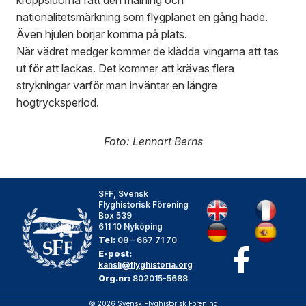
kroppsidorna fått den målning och
nationalitetsmärkning som flygplanet en gång hade.
Även hjulen börjar komma på plats.
När vädret medger kommer de klädda vingarna att tas
ut för att lackas. Det kommer att krävas flera
strykningar varför man inväntar en längre
högtrycksperiod.
Foto: Lennart Berns
SFF, Svensk
Flyghistorisk Förening
Box 539
611 10 Nyköping
Tel:
08 – 667 71 70
E-post:
kansli@flyghistoria.org
Org.nr:
802015-5688
© 2026 Svensk Flyghistorisk Förening